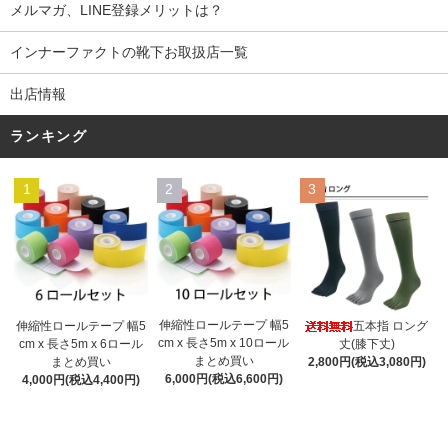
メルマガ、LINE登録メリットは？
インナーファクトの靴下お取扱店一覧
出店情報
ランキング
1
2
3
伸縮性ロールテープ 幅5
伸縮性ロールテープ 幅5
五本指 ロング
cm x 長さ5m x 10ロール
cm x 長さ5m x 6ロール
丈(膝下丈)
まとめ買い
まとめ買い
2,800円(税込3,080円)
6,000円(税込6,600円)
4,000円(税込4,400円)