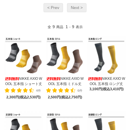
< Prev
Next >
9
1
9
全
商品
-
表示
NIKKE AXIO W
NIKKE AXIO W
NIKKE AXIO W
OOL 五本指 ショート丈
OOL 五本指 ミドル丈
OOL 五本指 ロング丈
3,100円(税込3,410円)
4件
6件
2,300円(税込2,530円)
2,500円(税込2,750円)