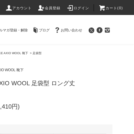
アカウント
会員登録
ログイン
カート(
0
)
ルマガ登録・解除
ブログ
お問い合わせ
KKE AXIO WOOL 靴下
>
足袋型
AXIO WOOL 靴下
 AXIO WOOL 足袋型 ロング丈
,410円)