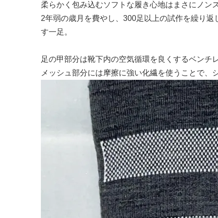
柔らかく包み込むソフトな履き心地はまさにノン
2年弱の歳月を費やし、300足以上の試作を繰り
す一足。
足の甲部分は靴下内の空気循環を良くするベンチ
メッシュ部分には摩擦に強い化繊を使うことで、