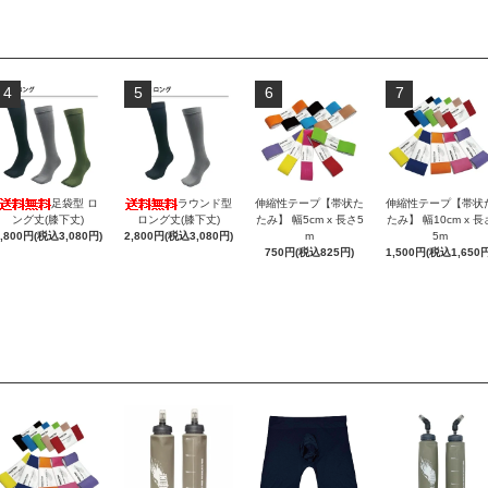
4
5
6
7
足袋型 ロ
ラウンド型
伸縮性テープ【帯状た
伸縮性テープ【帯状
ング丈(膝下丈)
ロング丈(膝下丈)
たみ】 幅5cm x 長さ5
たみ】 幅10cm x 長
2,800円(税込3,080円)
2,800円(税込3,080円)
m
5m
750円(税込825円)
1,500円(税込1,650円