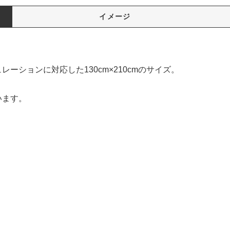
イメージ
。
ションに対応した130cm×210cmのサイズ。
います。