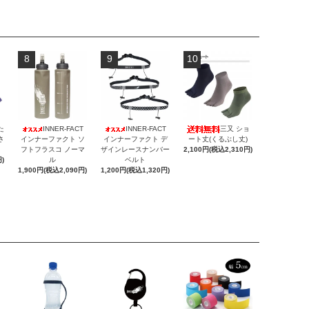
8
9
10
た
INNER-FACT
INNER-FACT
三又 ショ
さ
インナーファクト ソ
インナーファクト デ
ート丈(くるぶし丈)
フトフラスコ ノーマ
ザインレースナンバー
2,100円(税込2,310円)
)
ル
ベルト
1,900円(税込2,090円)
1,200円(税込1,320円)