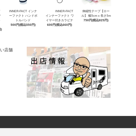
T
INNER-FACT インナ
INNER-FACT
伸縮性テープ【ロー
ソ
ーファクト ハンドボ
インナーファクト ワ
ル】 幅5cm x 長さ5m
ト
トルバンド
イヤー付きカラビナ
750円(税込825円)
500円(税込550円)
600円(税込660円)
)