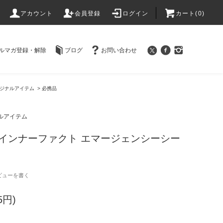
アカウント
会員登録
ログイン
カート(
0
)
ルマガ登録・解除
ブログ
お問い合わせ
 オリジナルアイテム
>
必携品
ジナルアイテム
ACT インナーファクト エマージェンシーシー
ビューを書く
5円)